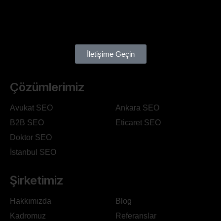
İletişime Geçin
Çözümlerimiz
Avukat SEO
Ankara SEO
B2B SEO
Eticaret SEO
Doktor SEO
İstanbul SEO
Şirketimiz
Hakkımızda
Blog
Kadromuz
Referanslar