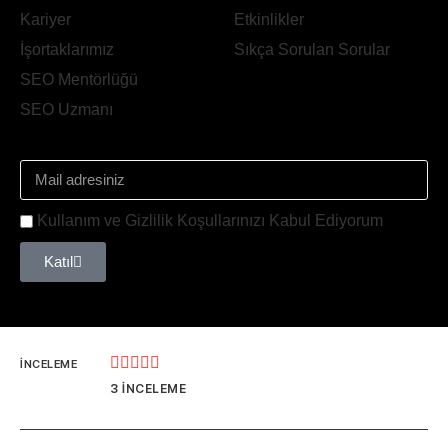
Kariyer
Etkinlikler
İşortaklarımız
Sıkça Sorulan Sorular
SEO Mentörlüğü
SEO Uzmanı
Kullanım ve Gizlilik Koşullarınızı Kabul Ediyorum
Katıl





İNCELEME
3 İNCELEME