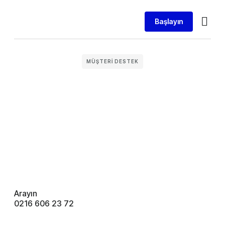
Başlayın
SEO Hi
Web Tasar
MÜŞTERI DESTEK
Arayın
0216 606 23 72