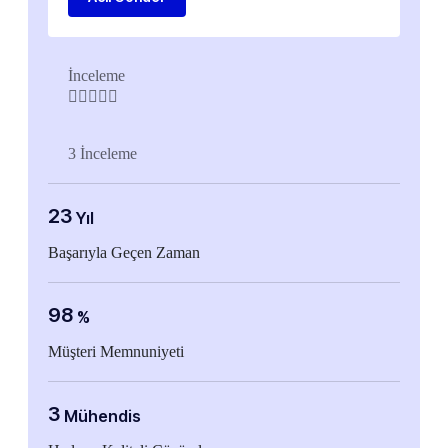
İnceleme





3 İnceleme
23
Yıl
Başarıyla Geçen Zaman
98
%
Müşteri Memnuniyeti
3
Mühendis