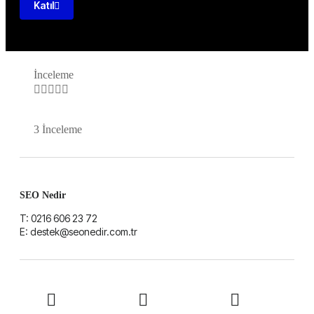
Katıl
İnceleme





3 İnceleme
SEO Nedir
T: 0216 606 23 72
E: destek@seonedir.com.tr