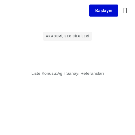
Başlayın
SEO 
Web Tas
AKADEMI
,
SEO BILGILERI
Liste Konusu:
Ağır Sanayi Referansları