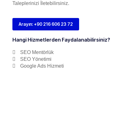
Taleplerinizi İletebilirsiniz.
Arayın: +90 216 606 23 72
Hangi Hizmetlerden Faydalanabilirsiniz?
SEO Mentörlük
SEO Yönetimi
Google Ads Hizmeti
SEO Eğitimleri
Grup SEO Eğitimi
Bireysel SEO Eğitimi
Sonraki Adım