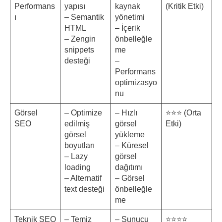
Performans
yapısı
kaynak
(Kritik Etki)
ı
– Semantik
yönetimi
HTML
– İçerik
– Zengin
önbelleğle
snippets
me
desteği
–
Performans
optimizasyo
nu
Görsel
– Optimize
– Hızlı
⭐⭐⭐ (Orta
SEO
edilmiş
görsel
Etki)
görsel
yükleme
boyutları
– Küresel
– Lazy
görsel
loading
dağıtımı
– Alternatif
– Görsel
text desteği
önbelleğle
me
Teknik SEO
– Temiz
– Sunucu
⭐⭐⭐⭐