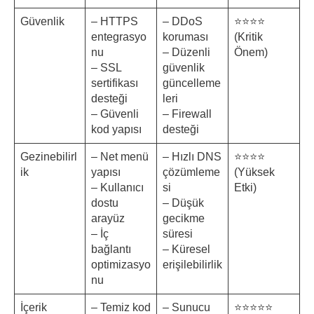
Güvenlik
– HTTPS
– DDoS
⭐⭐⭐⭐
entegrasyo
koruması
(Kritik
nu
– Düzenli
Önem)
– SSL
güvenlik
sertifikası
güncelleme
desteği
leri
– Güvenli
– Firewall
kod yapısı
desteği
Gezinebilirl
– Net menü
– Hızlı DNS
⭐⭐⭐⭐
ik
yapısı
çözümleme
(Yüksek
– Kullanıcı
si
Etki)
dostu
– Düşük
arayüz
gecikme
– İç
süresi
bağlantı
– Küresel
optimizasyo
erişilebilirlik
nu
İçerik
– Temiz kod
– Sunucu
⭐⭐⭐⭐⭐