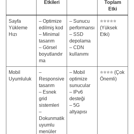
Etkileri
Toplam
Etki
Sayfa
– Optimize
– Sunucu
⭐⭐⭐⭐⭐
Yükleme
edilmiş kod
performansı
(Yüksek
Hızı
– Minimal
– SSD
Etki)
tasarım
depolama
– Görsel
– CDN
boyutlandır
kullanımı
ma
Mobil
–
– Mobil
⭐⭐⭐⭐ (Çok
Uyumluluk
Responsive
optimize
Önemli)
tasarım
sunucular
– Esnek
– IPv6
grid
desteği
sistemleri
– 5G
–
altyapısı
Dokunmatik
uyumlu
menüler