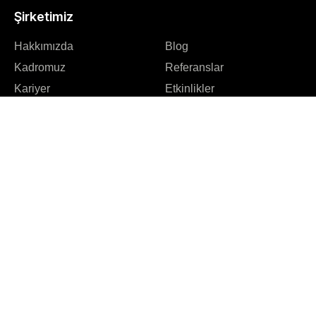
Şirketimiz
Hakkımızda
Blog
Kadromuz
Referanslar
Kariyer
Etkinlikler
İşortaklarımız
Sıkça Sorulan Sorular
SEO Mentörlüğü
SEO Uzmanı
Kullanım ve Gizlilik Koşullarınızı Kabul Ediyorum
Katıl