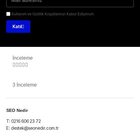
Kullanım ve Gizlilik Koşullarınızı Kabul Ediyorum
Katıl
İnceleme





3 İnceleme
SEO Nedir
T: 0216 606 23 72
E: destek@seonedir.com.tr